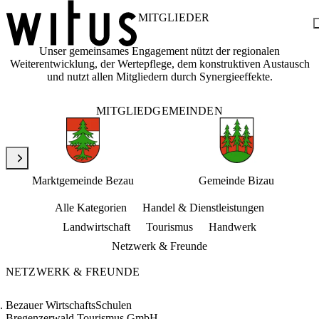
MITGLIEDER
Unser gemeinsames Engagement nützt der regionalen
Weiterentwicklung, der Wertepflege, dem konstruktiven Austausch
Blog
und nutzt allen Mitgliedern durch Synergieeffekte.
Über uns
Projekte
Mitglieder
MITGLIEDGEMEINDEN
Service
KEM witus
Kontakt
Marktgemeinde Bezau
Gemeinde Bizau
Alle Kategorien
Handel & Dienstleistungen
Landwirtschaft
Tourismus
Handwerk
Netzwerk & Freunde
NETZWERK & FREUNDE
Bezauer WirtschaftsSchulen
Bregenzerwald Tourismus GmbH