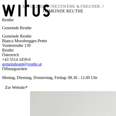
MITGLIEDER //
NETZWERK & FREUNDE //
GEMEINDE REUTHE
Reuthe
Blog
Gemeinde Reuthe
Über uns
Projekte
Gemeinde Reuthe
Mitglieder
Bianca Moosbrugger-Petter
Service
Vorderreuthe 139
Reuthe
KEM witus
Österreich
+43 5514 2459-0
Kontakt
gemeindeamt@reuthe.at
Öffnungszeiten
Montag, Dienstag, Donnerstag, Freitag: 08.30 - 12.00 Uhr
Zur Website