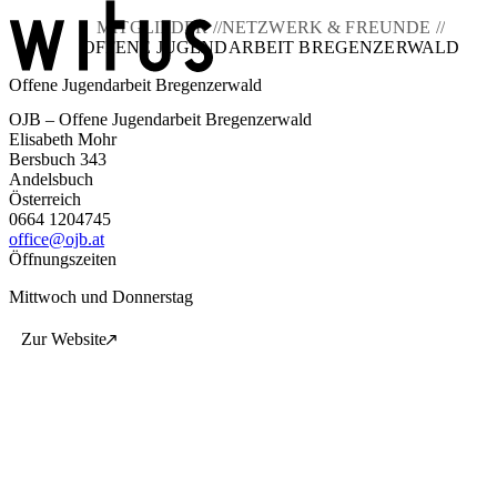
MITGLIEDER //
NETZWERK & FREUNDE //
OFFENE JUGENDARBEIT BREGENZERWALD
Offene Jugendarbeit Bregenzerwald
Blog
OJB – Offene Jugendarbeit Bregenzerwald
Über uns
Elisabeth Mohr
Projekte
Bersbuch 343
Mitglieder
Andelsbuch
Service
Österreich
KEM witus
0664 1204745
office@ojb.at
Kontakt
Öffnungszeiten
Mittwoch und Donnerstag
Zur Website