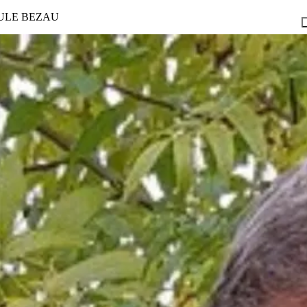
ULE BEZAU
ng
Lehre MEGAzin
Lehre AKTIV
Rad & Rätsel
Good NEWSletter
nungszeitenkalender
Gutscheine
Workshop Programm