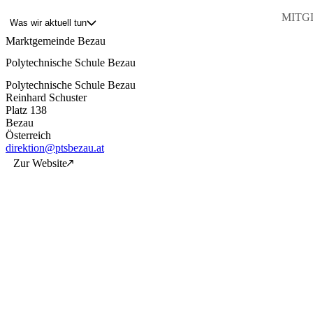
MITGL
Was wir aktuell tun
Marktgemeinde Bezau
Polytechnische Schule Bezau
Blog
Über uns
Polytechnische Schule Bezau
Projekte
Reinhard Schuster
Mitglieder
Platz 138
Service
Bezau
Österreich
KEM witus
direktion@ptsbezau.at
Zur Website
Kontakt