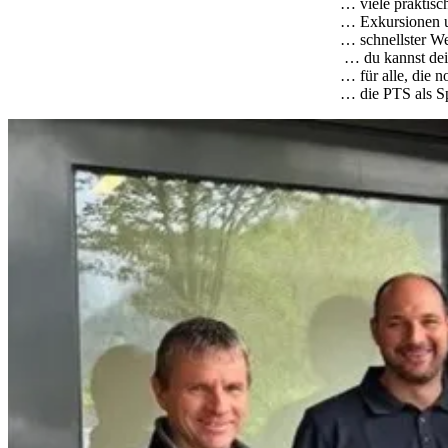
… viele praktisc
… Exkursionen u
… schnellster We
… du kannst dei
… für alle, die n
… die PTS als Sp