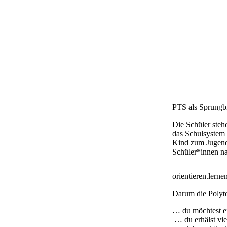
PTS als Sprungbr
Die Schüler steh
das Schulsystem 
Kind zum Jugend
Schüler*innen n
orientieren.lernen
Darum die Polyt
… du möchtest e
… du erhälst vie