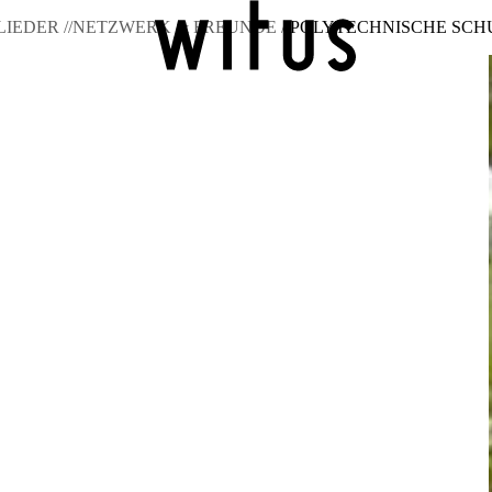
IEDER //
NETZWERK & FREUNDE //
POLYTECHNISCHE SCH
Zur Übersicht
Wochenmarkt
Videoprojekt Betriebevorstellu
Zur Übersicht
Unternehmerservicestelle
Postpartnerstelle
Öff
Zur Übersicht
11 Massnahmen