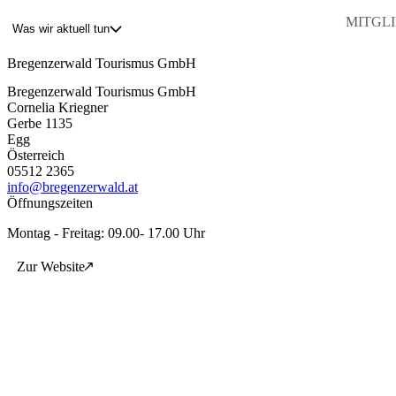
MITGLI
Was wir aktuell tun
Bregenzerwald Tourismus GmbH
Blog
Bregenzerwald Tourismus GmbH
Über uns
Cornelia Kriegner
Projekte
Gerbe 1135
Mitglieder
Egg
Service
Österreich
05512 2365
KEM witus
info@bregenzerwald.at
Öffnungszeiten
Kontakt
Montag - Freitag: 09.00- 17.00 Uhr
Zur Website