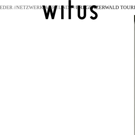
EDER //
NETZWERK & FREUNDE //
BREGENZERWALD TOUR
Zur Übersicht
Wochenmarkt
Videoprojekt Betriebevorstellu
Zur Übersicht
Unternehmerservicestelle
Postpartnerstelle
Öff
Zur Übersicht
11 Massnahmen