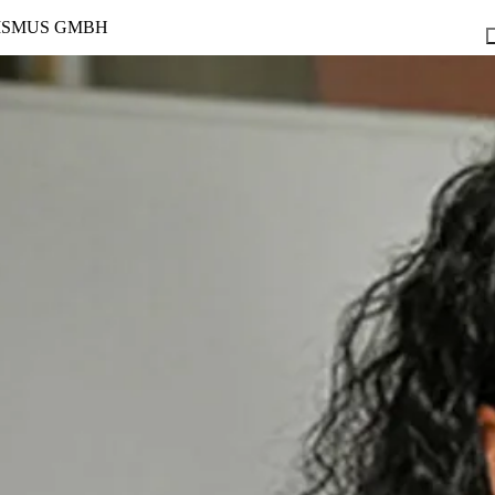
ISMUS GMBH
ng
Lehre MEGAzin
Lehre AKTIV
Rad & Rätsel
Good NEWSletter
nungszeitenkalender
Gutscheine
Workshop Programm