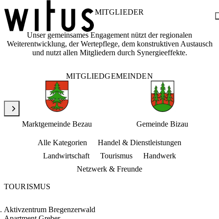
MITGLIEDER
Unser gemeinsames Engagement nützt der regionalen
Weiterentwicklung, der Wertepflege, dem konstruktiven Austausch
Blog
und nutzt allen Mitgliedern durch Synergieeffekte.
Über uns
Projekte
Mitglieder
MITGLIEDGEMEINDEN
Service
KEM witus
Kontakt
Marktgemeinde Bezau
Gemeinde Bizau
Alle Kategorien
Handel & Dienstleistungen
Landwirtschaft
Tourismus
Handwerk
Netzwerk & Freunde
TOURISMUS
Aktivzentrum Bregenzerwald
Apartment Greber