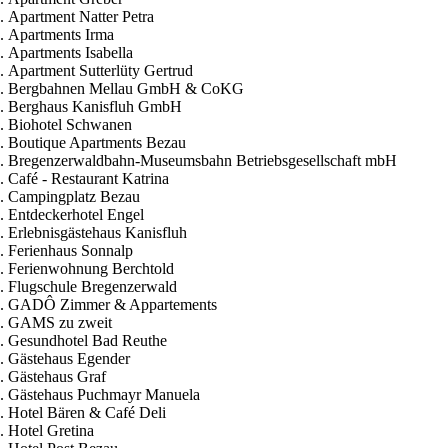
Apartment Natter Petra
Apartments Irma
Apartments Isabella
Apartment Sutterlüty Gertrud
Bergbahnen Mellau GmbH & CoKG
Berghaus Kanisfluh GmbH
Biohotel Schwanen
Boutique Apartments Bezau
Bregenzerwaldbahn-Museumsbahn Betriebsgesellschaft mbH
Café - Restaurant Katrina
Campingplatz Bezau
Entdeckerhotel Engel
Erlebnisgästehaus Kanisfluh
Ferienhaus Sonnalp
Ferienwohnung Berchtold
Flugschule Bregenzerwald
GADÔ Zimmer & Appartements
GAMS zu zweit
Gesundhotel Bad Reuthe
Gästehaus Egender
Gästehaus Graf
Gästehaus Puchmayr Manuela
Hotel Bären & Café Deli
Hotel Gretina