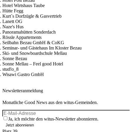
Hotel Post Bezau
Hotel Wirtshaus Taube
Hütte Fegg
Kurt´s Dorfzügle & Gasvertrieb
Lanett OG
Naze's Hus
Panoramahütten Sonderdach
Rössle Appartements
Seilbahn Bezau GmbH & CoKG
Seminar- und Gästehaus Im Kloster Bezau
Ski- und Snowboardschule Mellau
Sonne Bezau
Sonne Mellau – Feel good Hotel
stud!o_8
Wisawi Gastro GmbH
Newsletteranmeldung
Monatliche Good News aus den witus-Gemeinden.
Ja, ich möchte den witus-Newsletter abonnieren.
Jetzt abonnieren
Platz 39