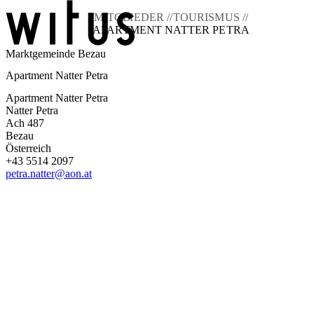
MITGLIEDER //
TOURISMUS //
APARTMENT NATTER PETRA
Marktgemeinde Bezau
Blog
Apartment Natter Petra
Über uns
Projekte
Apartment Natter Petra
Mitglieder
Natter Petra
Service
Ach 487
Bezau
KEM witus
Österreich
+43 5514 2097
Kontakt
petra.natter@aon.at