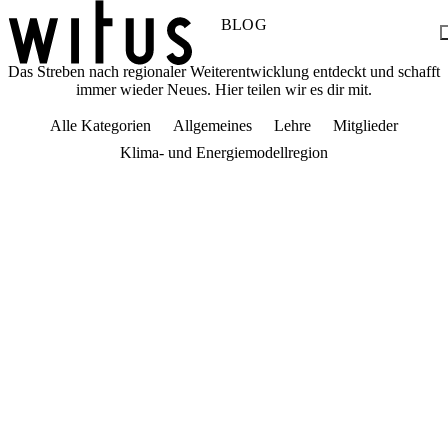
BLOG
Das Streben nach regionaler Weiterentwicklung entdeckt und schafft
immer wieder Neues. Hier teilen wir es dir mit.
Blog
Über uns
Alle Kategorien
Allgemeines
Lehre
Mitglieder
Projekte
Mitglieder
Klima- und Energiemodellregion
Service
KEM witus
Kontakt
Gemeinsam mit den SchülerInnen des IV. Jahrgangs der Höheren
Lehranstalt für Tourismus und ihrer Lehrerin Christine Meusburger-
Fink konnten wir am 30.01.2023 zu einem Workshop zur
elektronischen Erfassung der Meldedaten mit FERATEL einladen.
Kurz vor Weihnachten, wenn die Tage immer aufregender, schöner