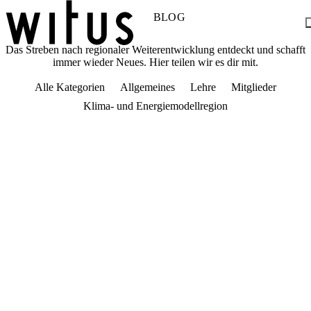
BLOG
Das Streben nach regionaler Weiterentwicklung entdeckt und schafft
immer wieder Neues. Hier teilen wir es dir mit.
Blog
Über uns
Alle Kategorien
Allgemeines
Lehre
Mitglieder
Projekte
Mitglieder
Klima- und Energiemodellregion
Service
KEM witus
Kontakt