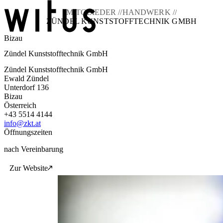
MITGLIEDER //
HANDWERK //
ZÜNDEL KUNSTSTOFFTECHNIK GMBH
Bizau
Blog
Zündel Kunststofftechnik GmbH
Über uns
Projekte
Zündel Kunststofftechnik GmbH
Mitglieder
Ewald Zündel
Service
Unterdorf 136
Bizau
KEM witus
Österreich
+43 5514 4144
Kontakt
info@zkt.at
Öffnungszeiten
nach Vereinbarung
Zur Website