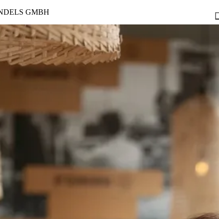
NDELS GMBH
ng
Lehre MEGAzin
Lehre AKTIV
Rad & Rätsel
Good NEWSletter
nungszeitenkalender
Gutscheine
Workshop Programm