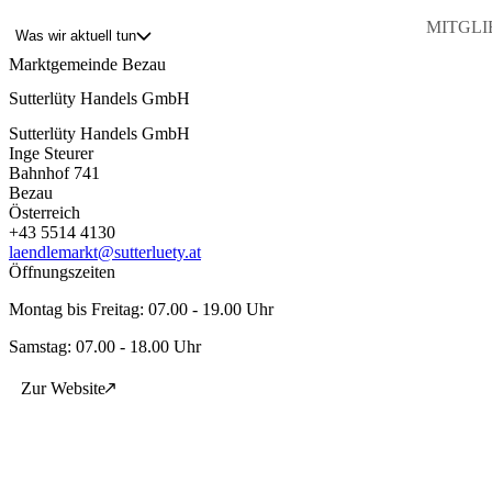
MITGLIE
Was wir aktuell tun
Marktgemeinde Bezau
Sutterlüty Handels GmbH
Blog
Über uns
Sutterlüty Handels GmbH
Projekte
Inge Steurer
Mitglieder
Bahnhof 741
Service
Bezau
Österreich
KEM witus
+43 5514 4130
laendlemarkt@sutterluety.at
Kontakt
Öffnungszeiten
Montag bis Freitag: 07.00 - 19.00 Uhr
Samstag: 07.00 - 18.00 Uhr
Zur Website