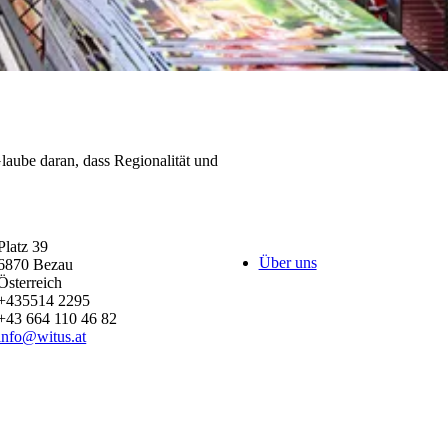
aube daran, dass Regionalität und
Platz 39
Über uns
6870
Bezau
Österreich
+435514 2295
+43 664 110 46 82
info@witus.at