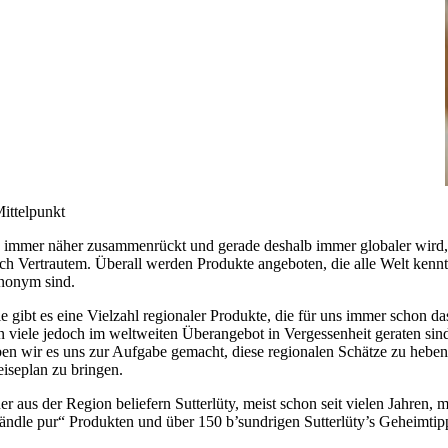
Mittelpunkt
ie immer näher zusammenrückt und gerade deshalb immer globaler wird, 
ach
Vertrautem
. Überall werden Produkte angeboten, die alle Welt kennt
anonym sind.
e gibt es eine Vielzahl
regionaler Produkte
, die für uns immer schon d
 viele jedoch im weltweiten Überangebot in Vergessenheit geraten sin
ben wir es uns zur Aufgabe gemacht, diese
regionalen Schätze
zu heben
eiseplan zu bringen.
er
aus der Region beliefern Sutterlüty, meist schon seit vielen Jahren, 
ändle pur“ Produkten
und über
150 b’sundrigen Sutterlüty’s Geheimtip