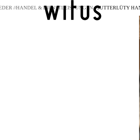
DER //
HANDEL & DIENSTLEISTUNGEN //
SUTTERLÜTY HA
Zur Übersicht
Wochenmarkt
Videoprojekt Betriebevorstellu
Zur Übersicht
Unternehmerservicestelle
Postpartnerstelle
Öff
Zur Übersicht
11 Massnahmen