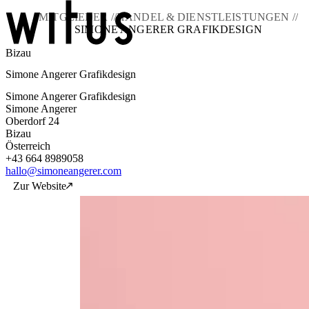
MITGLIEDER //
HANDEL & DIENSTLEISTUNGEN //
SIMONE ANGERER GRAFIKDESIGN
Bizau
Blog
Simone Angerer Grafikdesign
Über uns
Projekte
Simone Angerer Grafikdesign
Mitglieder
Simone Angerer
Service
Oberdorf 24
Bizau
KEM witus
Österreich
+43 664 8989058
Kontakt
hallo@simoneangerer.com
Zur Website