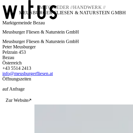
MITGLIEDER //
HANDWERK //
MEUSBURGER FLIESEN & NATURSTEIN GMBH
Marktgemeinde Bezau
Blog
Meusburger Fliesen & Naturstein GmbH
Über uns
Projekte
Meusburger Fliesen & Naturstein GmbH
Mitglieder
Peter Meusburger
Service
Pelzrain 453
Bezau
KEM witus
Österreich
+43 5514 2413
Kontakt
info@meusburgerfliesen.at
Öffnungszeiten
auf Anfrage
Zur Website