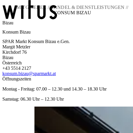
MITGLIEDER //
HANDEL & DIENSTLEISTUNGEN //
KONSUM BIZAU
Bizau
Blog
Konsum Bizau
Über uns
Projekte
SPAR Markt Konsum Bizau e.Gen.
Mitglieder
Margit Metzler
Service
Kirchdorf 76
Bizau
KEM witus
Österreich
+43 5514 2127
Kontakt
konsum.bizau@sparmarkt.at
Öffnungszeiten
Montag - Freitag: 07.00 – 12.30 und 14.30 – 18.30 Uhr
Samstag: 06.30 Uhr – 12.30 Uhr