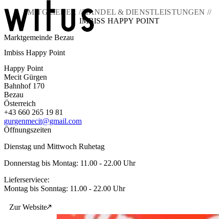
MITGLIEDER //
HANDEL & DIENSTLEISTUNGEN //
IMBISS HAPPY POINT
Marktgemeinde Bezau
Blog
Imbiss Happy Point
Über uns
Projekte
Happy Point
Mitglieder
Mecit Gürgen
Service
Bahnhof 170
Bezau
KEM witus
Österreich
+43 660 265 19 81
Kontakt
gurgenmecit@gmail.com
Öffnungszeiten
Dienstag und Mittwoch Ruhetag
Donnerstag bis Montag: 11.00 - 22.00 Uhr
Lieferserviece:
Montag bis Sonntag: 11.00 - 22.00 Uhr
Zur Website