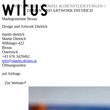
MITGLIEDER //
HANDEL & DIENSTLEISTUNGEN //
DESIGN UND ARTWORK DIETRICH
Marktgemeinde Bezau
Blog
Design und Artwork Dietrich
Über uns
Projekte
martin dietrich
Mitglieder
Martin Dietrich
Service
Wilbinger 422
Bezau
KEM witus
Österreich
+43 676 3429462
Kontakt
info@martin-design.at
Öffnungszeiten
auf Anfrage
Zur Website