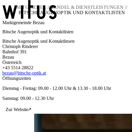
MITGLIEDER //
HANDEL & DIENSTLEISTUNGEN //
BITSCHE AUGENOPTIK UND KONTAKTLISTEN
Marktgemeinde Bezau
Blog
Bitsche Augenoptik und Kontaktlisten
Über uns
Projekte
Bitsche Augenoptik und Kontaktlinsen
Mitglieder
Christoph Rinderer
Service
Bahnhof 391
Bezau
KEM witus
Österreich
+43 5514 28822
Kontakt
bezau@bitsche-optik.at
Öffnungszeiten
Dienstag - Freitag: 09.00 - 12.00 Uhr & 13.30 - 18.00 Uhr
Samstag: 09.00 - 12.30 Uhr
Zur Website