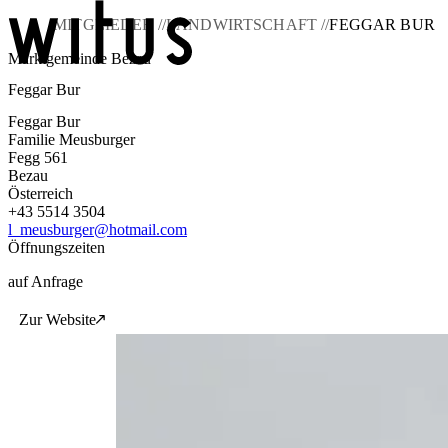
MITGLIEDER //
LANDWIRTSCHAFT //
FEGGAR BUR
Marktgemeinde Bezau
Feggar Bur
Blog
Über uns
Feggar Bur
Projekte
Familie Meusburger
Mitglieder
Fegg 561
Service
Bezau
Österreich
KEM witus
+43 5514 3504
l_meusburger@hotmail.com
Kontakt
Öffnungszeiten
auf Anfrage
Zur Website