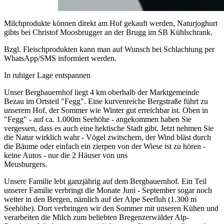
Milchprodukte
können direkt am Hof gekauft werden, Naturjoghurt
gibts bei Christof Moosbrugger an der Brugg im SB Kühlschrank.
Bzgl.
Fleischprodukten
kann man auf Wunsch bei Schlachtung per
WhatsApp/SMS informiert werden.
In ruhiger Lage entspannen
Unser Bergbauernhof liegt 4 km oberhalb der Marktgemeinde
Bezau im Ortsteil "
Fegg
". Eine kurvenreiche Bergstraße führt zu
unserem Hof, der Sommer wie Winter gut erreichbar ist. Oben in
"Fegg" - auf ca.
1.000m Seehöhe
- angekommen haben Sie
vergessen, dass es auch eine hektische Stadt gibt. Jetzt nehmen Sie
die
Natur
wirklich wahr - Vögel zwitschern, der Wind bläst durch
die Bäume oder einfach ein zierpen von der Wiese ist zu hören -
keine Autos - nur die 2 Häuser von uns
Meusburgers.
Unsere Familie lebt ganzjährig auf dem
Bergbauernhof
. Ein Teil
unserer Familie verbringt die Monate Juni - September sogar noch
weiter in den Bergen, nämlich auf der
Alpe Seefluh
(1.300 m
Seehöhe). Dort verbringen wir den Sommer mit unseren Kühen und
verarbeiten die Milch zum beliebten
Bregenzerwälder Alp-