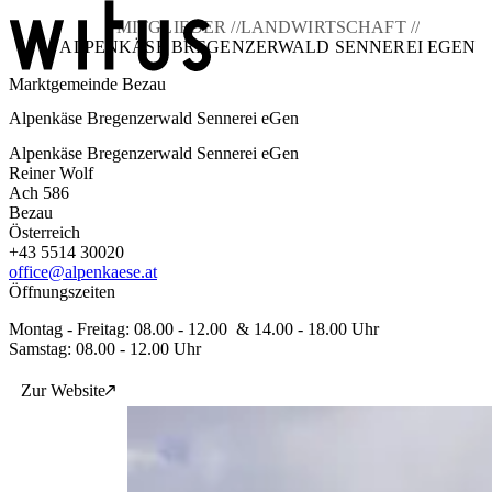
MITGLIEDER //
LANDWIRTSCHAFT //
ALPENKÄSE BREGENZERWALD SENNEREI EGEN
Marktgemeinde Bezau
Blog
Alpenkäse Bregenzerwald Sennerei eGen
Über uns
Projekte
Alpenkäse Bregenzerwald Sennerei eGen
Mitglieder
Reiner Wolf
Service
Ach 586
Bezau
KEM witus
Österreich
+43 5514 30020
Kontakt
office@alpenkaese.at
Öffnungszeiten
Montag - Freitag: 08.00 - 12.00 & 14.00 - 18.00 Uhr
Samstag: 08.00 - 12.00 Uhr
Zur Website