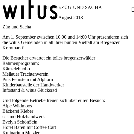
BLOG //
ZÜG UND SACHA
21. August 2018
Züg und Sacha
Blog
Über uns
Am 1. September zwischen 10:00 und 14:00 Uhr präsentieren sich
Projekte
die witus-Gemeinden in all ihrer bunten Vielfalt am Bregenzer
Mitglieder
Kornmarkt!
Service
Die Besucher erwartet ein tolles bregenzerwälder
KEM witus
Rahmenprogramm:
Kontakt
Känzelebuobo
Mellauer Trachtenverein
Pius Feurstein mit Alphorn
Kinderbaustelle der Handwerker
Infostand & witus Glücksrad
Und folgende Betriebe freuen sich über euren Besuch:
Alpe Wildmoos
Bäckerei Kleber
casimo Holzhandwerk
Evelyn SchönSein
Hotel Bären mit Coffee Cart
Kulinarium Metzler