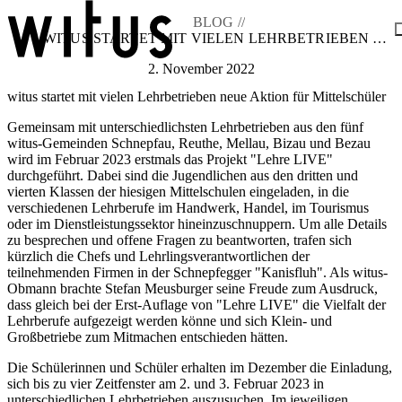
BLOG //
WITUS STARTET MIT VIELEN LEHRBETRIEBEN NEUE AKTION FÜR MITTELSCHÜLER
2. November 2022
Blog
witus startet mit vielen Lehrbetrieben neue Aktion für Mittelschüler
Über uns
Projekte
Gemeinsam mit unterschiedlichsten Lehrbetrieben aus den fünf
Mitglieder
witus-Gemeinden Schnepfau, Reuthe, Mellau, Bizau und Bezau
Service
wird im Februar 2023 erstmals das Projekt "Lehre LIVE"
KEM witus
durchgeführt. Dabei sind die Jugendlichen aus den dritten und
vierten Klassen der hiesigen Mittelschulen eingeladen, in die
Kontakt
verschiedenen Lehrberufe im Handwerk, Handel, im Tourismus
oder im Dienstleistungssektor hineinzuschnuppern. Um alle Details
zu besprechen und offene Fragen zu beantworten, trafen sich
kürzlich die Chefs und Lehrlingsverantwortlichen der
teilnehmenden Firmen in der Schnepfegger "Kanisfluh". Als witus-
Obmann brachte Stefan Meusburger seine Freude zum Ausdruck,
dass gleich bei der Erst-Auflage von "Lehre LIVE" die Vielfalt der
Lehrberufe aufgezeigt werden könne und sich Klein- und
Großbetriebe zum Mitmachen entschieden hätten.
Die Schülerinnen und Schüler erhalten im Dezember die Einladung,
sich bis zu vier Zeitfenster am 2. und 3. Februar 2023 in
unterschiedlichen Lehrbetrieben auszusuchen. Im jeweiligen