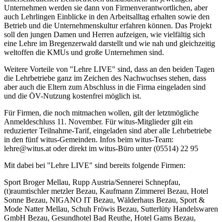
Unternehmen werden sie dann von Firmenverantwortlichen, aber
auch Lehrlingen Einblicke in den Arbeitsalltag erhalten sowie den
Betrieb und die Unternehmenskultur erfahren können. Das Projekt
soll den jungen Damen und Herren aufzeigen, wie vielfältig sich
eine Lehre im Bregenzerwald darstellt und wie nah und gleichzeitig
weltoffen die KMUs und große Unternehmen sind.
Weitere Vorteile von "Lehre LIVE" sind, dass an den beiden Tagen
die Lehrbetriebe ganz im Zeichen des Nachwuchses stehen, dass
aber auch die Eltern zum Abschluss in die Firma eingeladen sind
und die ÖV-Nutzung kostenfrei möglich ist.
Für Firmen, die noch mitmachen wollen, gilt der letztmögliche
Anmeldeschluss 11. November. Für witus-Mitglieder gilt ein
reduzierter Teilnahme-Tarif, eingeladen sind aber alle Lehrbetriebe
in den fünf witus-Gemeinden. Infos beim witus-Team:
lehre@witus.at oder direkt im witus-Büro unter (05514) 22 95
Mit dabei bei "Lehre LIVE" sind bereits folgende Firmen:
Sport Broger Mellau, Rupp Austria/Sennerei Schnepfau,
(t)raumtischler metzler Bezau, Kaufmann Zimmerei Bezau, Hotel
Sonne Bezau, NIGANO IT Bezau, Wälderhaus Bezau, Sport &
Mode Natter Mellau, Schuh Fröwis Bezau, Sutterlüty Handelswaren
GmbH Bezau, Gesundhotel Bad Reuthe, Hotel Gams Bezau,