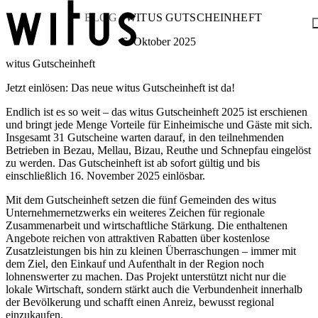
BLOG //
WITUS GUTSCHEINHEFT
6. Oktober 2025
witus Gutscheinheft
Blog
Über uns
Jetzt einlösen: Das neue witus Gutscheinheft ist da!
Projekte
Mitglieder
Endlich ist es so weit – das witus Gutscheinheft 2025 ist erschienen
Service
und bringt jede Menge Vorteile für Einheimische und Gäste mit sich.
Insgesamt 31 Gutscheine warten darauf, in den teilnehmenden
KEM witus
Betrieben in Bezau, Mellau, Bizau, Reuthe und Schnepfau eingelöst
Kontakt
zu werden. Das Gutscheinheft ist ab sofort gültig und bis
einschließlich 16. November 2025 einlösbar.
Mit dem Gutscheinheft setzen die fünf Gemeinden des witus
Unternehmernetzwerks ein weiteres Zeichen für regionale
Zusammenarbeit und wirtschaftliche Stärkung. Die enthaltenen
Angebote reichen von attraktiven Rabatten über kostenlose
Zusatzleistungen bis hin zu kleinen Überraschungen – immer mit
dem Ziel, den Einkauf und Aufenthalt in der Region noch
lohnenswerter zu machen. Das Projekt unterstützt nicht nur die
lokale Wirtschaft, sondern stärkt auch die Verbundenheit innerhalb
der Bevölkerung und schafft einen Anreiz, bewusst regional
einzukaufen.