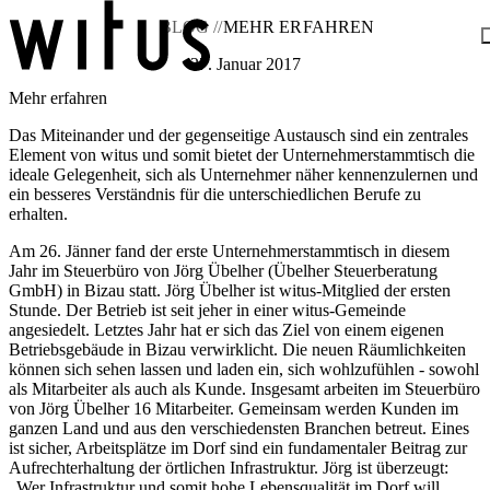
BLOG //
MEHR ERFAHREN
27. Januar 2017
Mehr erfahren
Blog
Über uns
Das Miteinander und der gegenseitige Austausch sind ein zentrales
Projekte
Element von witus und somit bietet der Unternehmerstammtisch die
Mitglieder
ideale Gelegenheit, sich als Unternehmer näher kennenzulernen und
Service
ein besseres Verständnis für die unterschiedlichen Berufe zu
KEM witus
erhalten.
Kontakt
Am 26. Jänner fand der erste Unternehmerstammtisch in diesem
Jahr im Steuerbüro von Jörg Übelher (Übelher Steuerberatung
GmbH) in Bizau statt. Jörg Übelher ist witus-Mitglied der ersten
Stunde. Der Betrieb ist seit jeher in einer witus-Gemeinde
angesiedelt. Letztes Jahr hat er sich das Ziel von einem eigenen
Betriebsgebäude in Bizau verwirklicht. Die neuen Räumlichkeiten
können sich sehen lassen und laden ein, sich wohlzufühlen - sowohl
als Mitarbeiter als auch als Kunde. Insgesamt arbeiten im Steuerbüro
von Jörg Übelher 16 Mitarbeiter. Gemeinsam werden Kunden im
ganzen Land und aus den verschiedensten Branchen betreut. Eines
ist sicher, Arbeitsplätze im Dorf sind ein fundamentaler Beitrag zur
Aufrechterhaltung der örtlichen Infrastruktur. Jörg ist überzeugt:
„Wer Infrastruktur und somit hohe Lebensqualität im Dorf will,