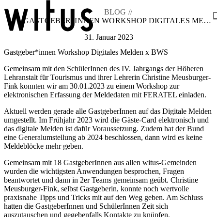
BLOG //
GASTGEBER*INNEN WORKSHOP DIGITALES MELDEN X BWS
31. Januar 2023
Blog
Gastgeber*innen Workshop Digitales Melden x BWS
Über uns
Projekte
Gemeinsam mit den SchülerInnen des IV. Jahrgangs der Höheren
Mitglieder
Lehranstalt für Tourismus und ihrer Lehrerin Christine Meusburger-
Service
Fink konnten wir am 30.01.2023 zu einem Workshop zur
KEM witus
elektronischen Erfassung der Meldedaten mit FERATEL einladen.
Kontakt
Aktuell werden gerade alle GastgeberInnen auf das Digitale Melden
umgestellt. Im Frühjahr 2023 wird die Gäste-Card elektronisch und
das digitale Melden ist dafür Voraussetzung. Zudem hat der Bund
eine Generalumstellung ab 2024 beschlossen, dann wird es keine
Meldeblöcke mehr geben.
Gemeinsam mit 18 GastgeberInnen aus allen witus-Gemeinden
wurden die wichtigsten Anwendungen besprochen, Fragen
beantwortet und dann in 2er Teams gemeinsam geübt. Christine
Meusburger-Fink, selbst Gastgeberin, konnte noch wertvolle
praxisnahe Tipps und Tricks mit auf den Weg geben. Am Schluss
hatten die GastgeberInnen und SchülerInnen Zeit sich
auszutauschen und gegebenfalls Kontakte zu knüpfen.