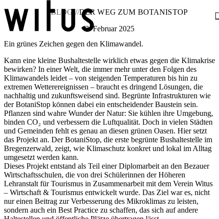
BLOG //
DER WEG ZUM BOTANISTOP
3. Februar 2025
Ein grünes Zeichen gegen den Klimawandel.
Blog
Über uns
Kann eine kleine Bushaltestelle wirklich etwas gegen die Klimakrise
Projekte
bewirken? In einer Welt, die immer mehr unter den Folgen des
Mitglieder
Klimawandels leidet – von steigenden Temperaturen bis hin zu
Service
extremen Wetterereignissen – braucht es dringend Lösungen, die
KEM witus
nachhaltig und zukunftsweisend sind. Begrünte Infrastrukturen wie
der BotaniStop können dabei ein entscheidender Baustein sein.
Kontakt
Pflanzen sind wahre Wunder der Natur: Sie kühlen ihre Umgebung,
binden CO₂ und verbessern die Luftqualität. Doch in vielen Städten
und Gemeinden fehlt es genau an diesen grünen Oasen. Hier setzt
das Projekt an. Der BotaniStop, die erste begrünte Bushaltestelle im
Bregenzerwald, zeigt, wie Klimaschutz konkret und lokal im Alltag
umgesetzt werden kann.
Dieses Projekt entstand als Teil einer Diplomarbeit an den Bezauer
Wirtschaftsschulen, die von drei Schülerinnen der Höheren
Lehranstalt für Tourismus in Zusammenarbeit mit dem Verein Witus
– Wirtschaft & Tourismus entwickelt wurde. Das Ziel war es, nicht
nur einen Beitrag zur Verbesserung des Mikroklimas zu leisten,
sondern auch ein Best Practice zu schaffen, das sich auf andere
Haltestellen und öffentliche Plätze übertragen lässt.