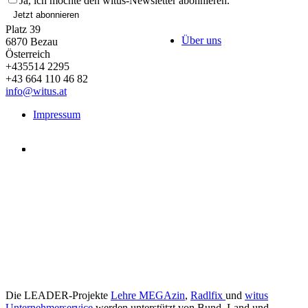
Ja, ich möchte den witus-Newsletter abonnieren.
Jetzt abonnieren
Platz 39
Über uns
6870
Bezau
Österreich
+435514 2295
+43 664 110 46 82
info@witus.at
Impressum
Die LEADER-Projekte
Lehre MEGAzin
,
Radlfix
und
witus
Unternehmerservice
werden unterstützt von Bund, Land und