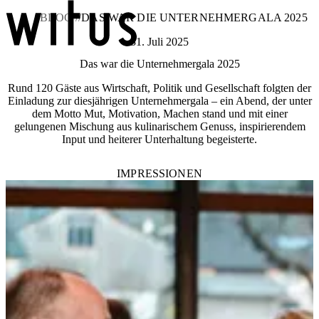
BLOG //
DAS WAR DIE UNTERNEHMERGALA 2025
31. Juli 2025
Das war die Unternehmergala 2025
Blog
Über uns
Rund 120 Gäste aus Wirtschaft, Politik und Gesellschaft folgten der
Projekte
Einladung zur diesjährigen Unternehmergala – ein Abend, der unter
Mitglieder
dem Motto Mut, Motivation, Machen stand und mit einer
Service
gelungenen Mischung aus kulinarischem Genuss, inspirierendem
KEM witus
Input und heiterer Unterhaltung begeisterte.
Kontakt
IMPRESSIONEN