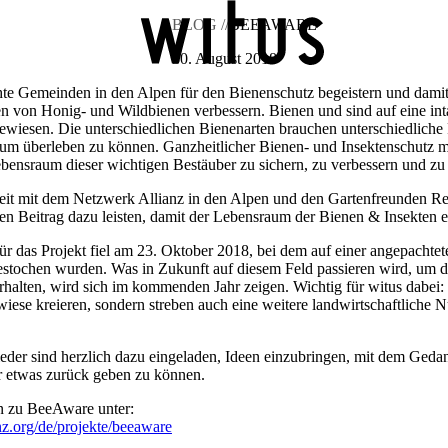
BLOG //
BEEAWARE
30. August 2018
te Gemeinden in den Alpen für den Bienenschutz begeistern und damit
 von Honig- und Wildbienen verbessern. Bienen und sind auf eine int
gewiesen. Die unterschiedlichen Bienenarten brauchen unterschiedliche 
Zur Übersicht
Wochenmarkt
Videoprojekt Betriebevorstellu
 um überleben zu können. Ganzheitlicher Bienen- und Insektenschutz 
ebensraum
dieser wichtigen Bestäuber zu sichern, zu verbessern und zu
Zur Übersicht
Unternehmerservicestelle
Postpartnerstelle
Öff
eit mit dem Netzwerk
Allianz in den Alpen
und den
Gartenfreunden R
Zur Übersicht
11 Massnahmen
en Beitrag dazu leisten, damit der Lebensraum der Bienen & Insekten er
für das Projekt fiel am 23. Oktober 2018, bei dem auf einer angepachtet
stochen wurden. Was in Zukunft auf diesem Feld passieren wird, um
erhalten, wird sich im kommenden Jahr zeigen. Wichtig für witus dabei:
wiese kreieren, sondern streben auch eine weitere landwirtschaftliche 
ieder sind herzlich dazu eingeladen, Ideen einzubringen, mit dem Geda
ur etwas zurück geben zu können.
n zu BeeAware unter:
anz.org/de/projekte/beeaware