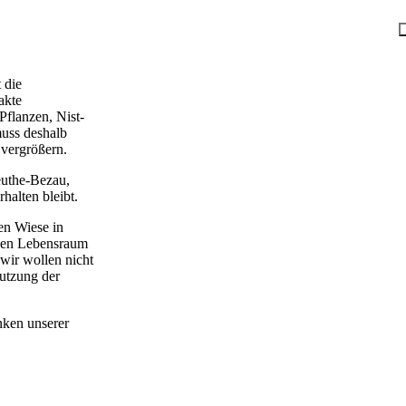
 die
akte
Pflanzen, Nist-
ng
Lehre MEGAzin
Lehre AKTIV
Rad & Rätsel
Good NEWSletter
muss deshalb
 vergrößern.
nungszeitenkalender
Gutscheine
Workshop Programm
euthe-Bezau
,
halten bleibt.
en Wiese in
 den Lebensraum
 wir wollen nicht
Nutzung der
nken unserer