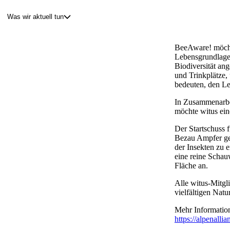
Was wir aktuell tun
Blog
BeeAware
! möch
Über uns
Lebensgrundlagen
Projekte
Biodiversität an
und Trinkplätze,
Mitglieder
bedeuten, den
L
Service
KEM witus
In Zusammenarb
möchte witus ein
Kontakt
Der Startschuss 
Bezau Ampfer ge
der Insekten zu 
eine reine Schau
Fläche an.
Alle witus-Mitgl
vielfältigen Nat
Mehr Informatio
https://alpenalli