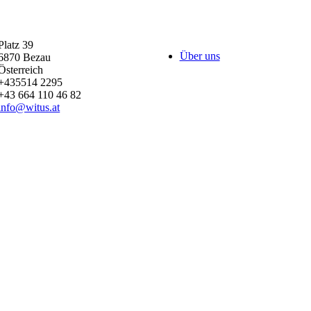
Platz 39
Über uns
6870
Bezau
Österreich
+435514 2295
+43 664 110 46 82
info@witus.at